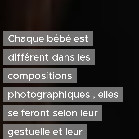
Chaque bébé est
différent dans les
compositions
photographiques , elles
se feront selon leur
gestuelle et leur